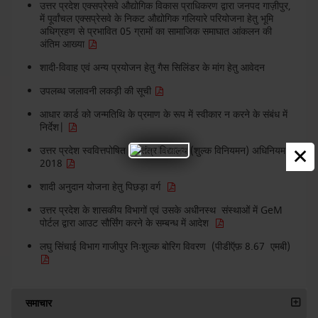
उत्तर प्रदेश एक्सप्रेसवे औ‌द्योगिक विकास प्राधिकरण द्वारा जनपद गाज़ीपुर,
में पूर्वांचल एक्सप्रेसवे के निकट औ‌द्योगिक गलियारे परियोजना हेतु भूमि
अधिग्रहण से प्रभावित 05 ग्रामों का सामाजिक समाघात आंकलन की
अंतिम आख्या
शादी-विवाह एवं अन्य प्रयोजन हेतु गैस सिलिंडर के मांग हेतु आवेदन
उपलब्ध जलावनी लकड़ी की सूची
आधार कार्ड को जन्मतिथि के प्रमाण के रूप में स्वीकार न करने के संबंध में
निर्देश|
×
उत्तर प्रदेश स्ववित्तपोषित स्वतंत्र विद्यालय (शुल्क विनियमन) अधिनियम
2018
शादी अनुदान योजना हेतु पिछड़ा वर्ग
उत्तर प्रदेश के शासकीय विभागों एवं उसके अधीनस्थ संस्थाओं में GeM
पोर्टल द्वारा आउट सौर्सिंग करने के सम्बन्ध में आदेश
लघु सिंचाई विभाग गाजीपुर निःशुल्क बोरिग विवरण (पीडीऍफ़ 8.67 एमबी)
समाचार